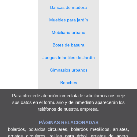
Bancas de madera
Muebles para jardín
Mobiliario urbano
Botes de basura
Juegos Infantiles de Jardín
Gimnasios urbanos
Benches
Para ofrecerle atención inmediata le solicitamos nos deje
sus datos en el
formulario
y de inmediato aparecerán los
teléfonos de nuestra empresa.
PÁGINAS RELACIONADAS
bolardos
,
bolardos circulares
,
bolardos metálicos
,
arriates
,
arriates circulares
,
rejillas para árbol
,
arriates de acero
,